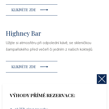
KLIKNĚTE ZDE
Highney Bar
Užijte si atmosféru při odpolední kávě, se skleničkou
šampaňského před večeří či jedním z našich koktejlů.
KLIKNĚTE ZDE
Anche Spa
VÝHODY PŘÍMÉ REZERVACE:
V mlžném oparu, s vůní lesa...