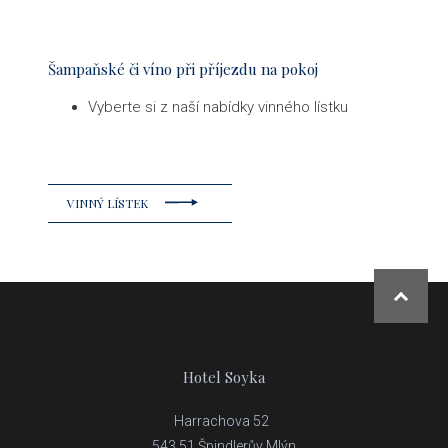
Šampaňské či víno při příjezdu na pokoj
Vyberte si z naší nabídky vinného lístku
VINNÝ LÍSTEK
NAHOR
Hotel Soyka
Harrachova 52
543 51 Špindlerův Mlýn