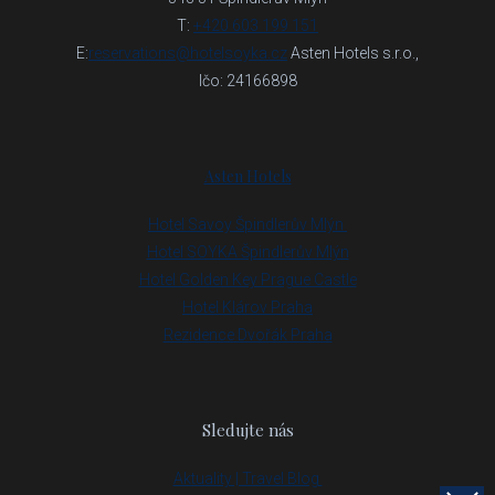
T:
+420 603 199 151
E:
reservations@hotelsoyka.cz
Asten Hotels s.r.o.,
Ičo: 24166898
Asten Hotels
Hotel Savoy Špindlerův Mlýn
Hotel SOYKA Špindlerův Mlýn
Hotel Golden Key Prague Castle
Hotel Klárov Praha
Rezidence Dvořák Praha
Sledujte nás
Aktuality | Travel Blog