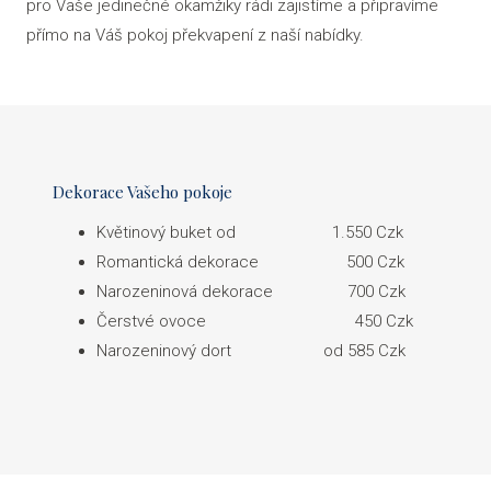
pro Vaše jedinečné okamžiky rádi zajistíme a připravíme
KON
přímo na Váš pokoj překvapení z naší nabídky.
VÁNO
CZ
RE
Dekorace Vašeho pokoje
RE
Květinový buket od 1.550 Czk
Romantická dekorace 500 Czk
Narozeninová dekorace 700 Czk
Čerstvé ovoce 450 Czk
Narozeninový dort od 585 Czk