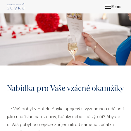
Menu
O H
FIRE
POKO
NABÍ
E-S
KALE
Nabídka pro Vaše vzácné okamžiky
REST
HIGH
Je Váš pobyt v Hotelu Soyka spojený s významnou událostí
ANCH
jako například narozeniny, líbánky nebo jiné výročí? Abyste
GALE
si Váš pobyt co nejvíce zpříjemnili od samého začátku,