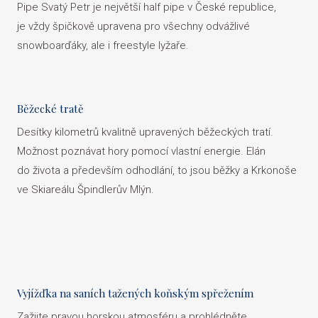
Pipe Svatý Petr je největší half pipe v České republice,
je vždy špičkově upravena pro všechny odvážlivé
snowboarďáky, ale i freestyle lyžaře.
Běžecké tratě
Desítky kilometrů kvalitně upravených běžeckých tratí.
Možnost poznávat hory pomocí vlastní energie. Elán
do života a především odhodlání, to jsou běžky a Krkonoše
ve Skiareálu Špindlerův Mlýn.
Vyjížďka na saních tažených koňským spřežením
Zažijte pravou horskou atmosféru a prohlédněte