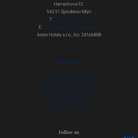
Harrachova 52
543 51 Špindlerův Mlýn
T:
+420 603 199 151
E:
reservations@hotelsoyka.cz
Asten Hotels s.r.o., Ičo: 24166898
Asten Hotels
Hotel Savoy Špindlerův Mlýn
Hotel SOYKA Špindlerův Mlýn
Hotel Golden Key Prague Castle
Hotel Klárov Praha
Rezidence Dvořák Praha
Follow us