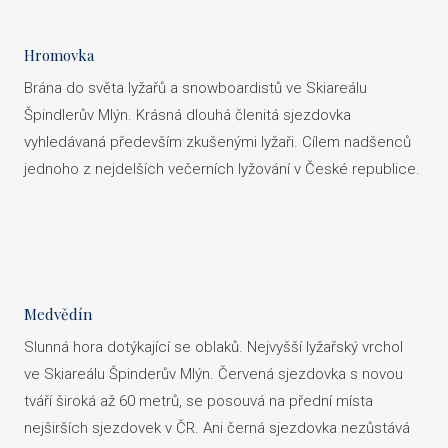
Hromovka
Brána do světa lyžařů a snowboardistů ve Skiareálu
Špindlerův Mlýn. Krásná dlouhá členitá sjezdovka
vyhledávaná především zkušenými lyžaři. Cílem nadšenců
jednoho z nejdelších večerních lyžování v České republice.
Medvědín
Slunná hora dotýkající se oblaků. Nejvyšší lyžařský vrchol
ve Skiareálu Špinderův Mlýn. Červená sjezdovka s novou
tváří široká až 60 metrů, se posouvá na přední místa
nejširších sjezdovek v ČR. Ani černá sjezdovka nezůstává