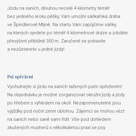
Jízdu na saních, dlouhou necelé 4 kilometry téměř
bez jediného kroku pěšky, Vám umožní sáňkařská dráha
ve Špindlerově Mlýně. Na startu Vám zapůjčíme sáňky,
na kterých sjedete po téměř 4 kilometrové dráze a zdoláte
převýšení přibližně 350 m. Zaručeně se pobavíte
a nezůstanete u jedné jízdy!
Psí spřežení
Vychutnejte si jízdu na saních tažených psím spřežením!
Na objednávku je možné zorganizovat okružní jízdy a jízdy
po hřebeni s výhledem na okolí. Nezapomenutelné jsou
vyjížďky pod noční zimní oblohou. Zájemci se mohou vézt
na saních nebo saně sami řídit. Vše pod dohledem
zkušených musherů s několikaletou praxí se psy.