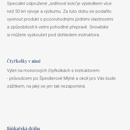
Speciální odpružené „sněhové kolo“je výsledkem více
než 50 let vývoje a výzkumu. Za tuto dobu se podařilo
vyvinout produkt s pozoruhodnými jízdními vlastnostmi
a způsobilostí k velmi pohodlné přepravě. Snowbike
si můžete vyzkoušet pod dohledem instruktora.
Čtyřkolky v zimě
Výlet na motorových čtyřkolkách s instruktorem
- průvodcem po Špindlerově Mlýně a okolí pro Vás bude
zážitkem, na jaký se jen tak nezapomíná.
Sáňkařská dráha