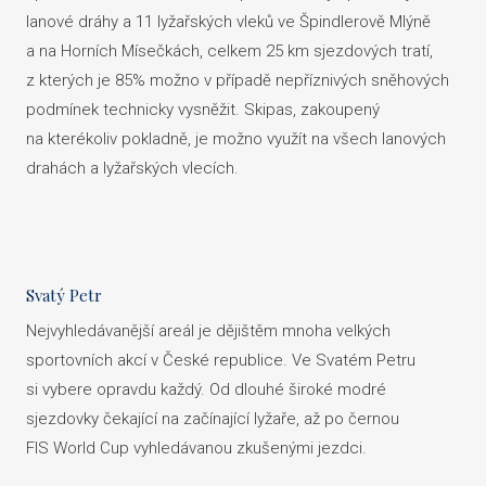
lanové dráhy a 11 lyžařských vleků ve Špindlerově Mlýně
a na Horních Mísečkách, celkem 25 km sjezdových tratí,
z kterých je 85% možno v případě nepříznivých sněhových
podmínek technicky vysněžit. Skipas, zakoupený
na kterékoliv pokladně, je možno využít na všech lanových
drahách a lyžařských vlecích.
Svatý Petr
Nejvyhledávanější areál je dějištěm mnoha velkých
sportovních akcí v České republice. Ve Svatém Petru
si vybere opravdu každý. Od dlouhé široké modré
sjezdovky čekající na začínající lyžaře, až po černou
FIS World Cup vyhledávanou zkušenými jezdci.