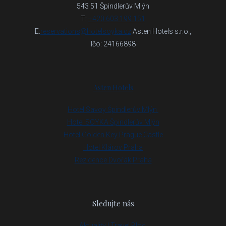
543 51 Špindlerův Mlýn
KON
T:
+420 603 199 151
VÁNO
E:
reservations@hotelsoyka.cz
Asten Hotels s.r.o.,
Ičo: 24166898
CZ
RE
Asten Hotels
RE
Hotel Savoy Špindlerův Mlýn
Hotel SOYKA Špindlerův Mlýn
Hotel Golden Key Prague Castle
Hotel Klárov Praha
Rezidence Dvořák Praha
Sledujte nás
Aktuality | Travel Blog