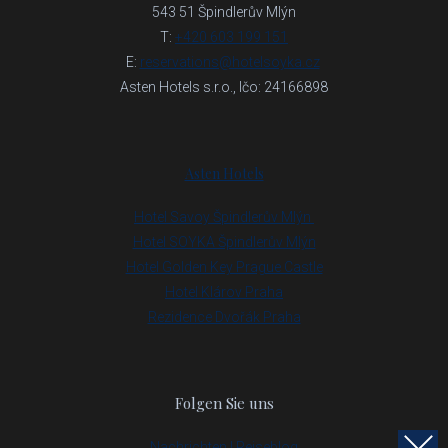
543 51 Špindlerův Mlýn
T:
+420 603 199 151
E:
reservations@hotelsoyka.cz
Z
Asten Hotels s.r.o., Ičo: 24166898
Asten Hotels
Hotel Savoy Špindlerův Mlýn
Hotel SOYKA Špindlerův Mlýn
Hotel Golden Key Prague Castle
Hotel Klárov Praha
Rezidence Dvořák Praha
Folgen Sie uns
Nachrichten | Reiseblog