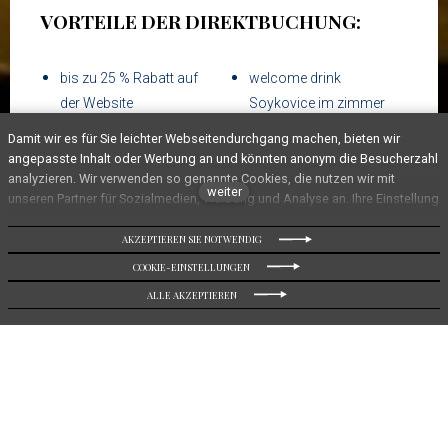
VORTEILE DER DIREKTBUCHUNG:
bis zu 25 % Rabatt auf
welcome drink
der Website
Soykovice im zimmer
Damit wir es für Sie leichter Webseitendurchgang machen, bieten wir
Frühstuck & WIFI
angepasste Inhalt oder Werbung an und könnten anonym die Besucherzahl
analyzieren. Wir verwenden so genannte Cookies, die nutzen wir mit
weiter
unseren Partner für Sozialmedien, Werbung und Analyse an. Ihre Einstellung
könnten Sie mit „Cookies Einstellung“ richten und jederzeit könnten Sie im
Webfuß ändern. Ausführliche Informationen finden Sie in unseren
AKZEPTIEREN SIE NOTWENDIG
DIREKT BUCHUNG
Grundsätzen des Schutzes personenbezogener Daten und Cookies
COOKIE-EINSTELLUNGEN
Benutzung. Stimmen Sie mit Cookies Benutzung ein?
ALLE AKZEPTIEREN
Im Herzen von
Špindlerův Mlýn,
im Inneren des Hotels
Soyka, verbirgt sich eine Bar, in der die Ruhe der Berge in